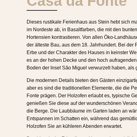
Casa da Fonte
Dieses rustikale Ferienhaus aus Stein hebt sich m
im Nordeste ab, in Basaltfarben, die mit den bunt
Hortensien kontrastieren. Von allen Öko-Landhäus
der älteste Bau, aus dem 18. Jahrhundert. Bei de
Erbe und der Charakter des Hauses in keinster Wei
es an der hohen Decke und den hoch aufragenden 
Boden der Insel São Miguel verwurzelt haben, als g
Die modernen Details bieten den Gästen einzigarti
aber es sind die traditionellen Elemente, die die P
Fonte prägen. Der Holzofen erlaubt es, typische Ge
genießen Sie diese auf der wunderschönen Verand
die Berge. Die Laubbäume im Garten laden an w
Entspannen im Schatten ein, während das gemütl
Holzofen Sie an kühleren Abenden erwartet.