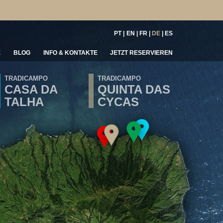
PT
EN
FR
DE
ES
E
BLOG
INFO & KONTAKTE
JETZT RESERVIEREN
TRADICAMPO
TRADICAMPO
CASA DA
QUINTA DAS
TALHA
CYCAS