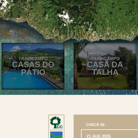
TRADICAMPO
TRADICAMPO
CASAS DO
CASA DA
PÁTIO
TALHA
CHECK IN: