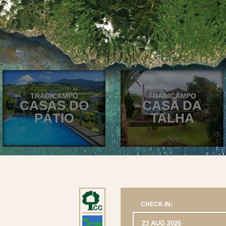
TRADICAMPO
TRADICAMPO
CASAS DO
CASA DA
PÁTIO
TALHA
CHECK IN: